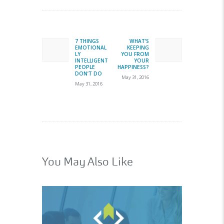
Post
navigation
7 THINGS
WHAT’S
Previous
Next
EMOTIONAL
KEEPING
post:
post:
LY
YOU FROM
INTELLIGENT
YOUR
PEOPLE
HAPPINESS?
DON’T DO
May 31, 2016
May 31, 2016
You May Also Like