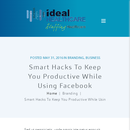
POSTED
MAY 31, 2016
IN
BRANDING
,
BUSINESS
Smart Hacks To Keep
You Productive While
Using Facebook
Home
Branding
Smart Hacks To Keep You Productive While Using...
Sed ut perspiciatis, unde omnis iste natus error sit