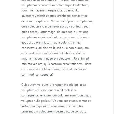
voluptatem accusantium doloremque laudantium,
totam rem aperiam eaque ipsa, quae ab illo
inventore veritatis et quasi architecto beatae vitae
dicta sunt, explicabo. Nemo enim ipsam voluptatem,
quia voluptas sit, aspernatur aut odit aut fugit, sed
quia consequuntur magni dolores eos, qui ratione
voluptatem sequi nesciunt, neque porro quisquam
est, qui dolorem ipsum, quia dolor sit, amet,
consectetur, adipisci velit, sed quia non numquam
eius modi tempora incidunt, ut labore et dolore
magnam aliquam quaerat voluptatem. Ut enim ad
minima veniam, quis nostrum exercitationem ullam
corporis suscipit laboriosam, nisi ut aliquid ex ea
commodi consequatur?
Quis autem vel eum iure reprehenderit, qui in ea
voluptate velit esse, quam nihil molestiae
consequatur, vel illum, qui dolorem eum fugiat, quo
voluptas nulla pariatur? At vero eos et accusamus et
iusto odio dignissimos ducimus, qui blanditiis
praesentium voluptatum deleniti atque corrupti,