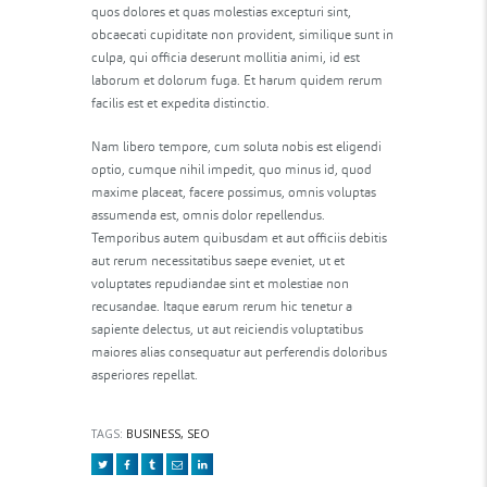
quos dolores et quas molestias excepturi sint,
obcaecati cupiditate non provident, similique sunt in
culpa, qui officia deserunt mollitia animi, id est
laborum et dolorum fuga. Et harum quidem rerum
facilis est et expedita distinctio.
Nam libero tempore, cum soluta nobis est eligendi
optio, cumque nihil impedit, quo minus id, quod
maxime placeat, facere possimus, omnis voluptas
assumenda est, omnis dolor repellendus.
Temporibus autem quibusdam et aut officiis debitis
aut rerum necessitatibus saepe eveniet, ut et
voluptates repudiandae sint et molestiae non
recusandae. Itaque earum rerum hic tenetur a
sapiente delectus, ut aut reiciendis voluptatibus
maiores alias consequatur aut perferendis doloribus
asperiores repellat.
TAGS:
BUSINESS
,
SEO