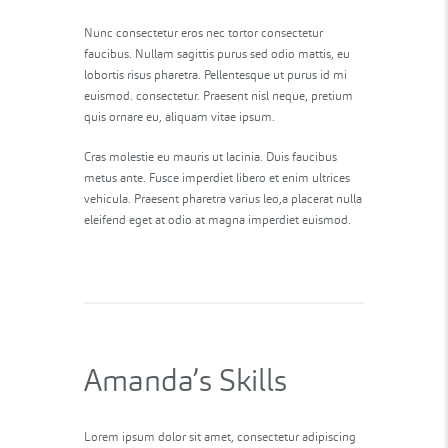
Nunc consectetur eros nec tortor consectetur
faucibus. Nullam sagittis purus sed odio mattis, eu
lobortis risus pharetra. Pellentesque ut purus id mi
euismod. consectetur. Praesent nisl neque, pretium
quis ornare eu, aliquam vitae ipsum.
Cras molestie eu mauris ut lacinia. Duis faucibus
metus ante. Fusce imperdiet libero et enim ultrices
vehicula. Praesent pharetra varius leo,a placerat nulla
eleifend eget at odio at magna imperdiet euismod.
Amanda’s Skills
Lorem ipsum dolor sit amet, consectetur adipiscing